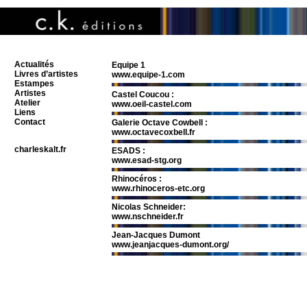
Actualités
Equipe 1
Livres d’artistes
www.equipe-1.com
Estampes
Artistes
Castel Coucou :
Atelier
www.oeil-castel.com
Liens
Contact
Galerie Octave Cowbell :
www.octavecoxbell.fr
charleskalt.fr
ESADS :
www.esad-stg.org
Rhinocéros :
www.rhinoceros-etc.org
Nicolas Schneider:
www.nschneider.fr
Jean-Jacques Dumont
www.jeanjacques-dumont.org/